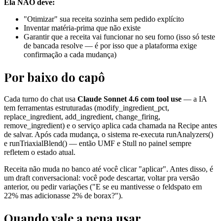
Ela NÃO deve:
"Otimizar" sua receita sozinha sem pedido explícito
Inventar matéria-prima que não existe
Garantir que a receita vai funcionar no seu forno (isso só teste
de bancada resolve — é por isso que a plataforma exige
confirmação a cada mudança)
Por baixo do capô
Cada turno do chat usa
Claude Sonnet 4.6 com tool use
— a IA
tem ferramentas estruturadas (modify_ingredient_pct,
replace_ingredient, add_ingredient, change_firing,
remove_ingredient) e o serviço aplica cada chamada na Recipe antes
de salvar. Após cada mudança, o sistema re-executa runAnalyzers()
e runTriaxialBlend() — então UMF e Stull no painel sempre
refletem o estado atual.
Receita não muda no banco até você clicar "aplicar". Antes disso, é
um draft conversacional: você pode descartar, voltar pra versão
anterior, ou pedir variações ("E se eu mantivesse o feldspato em
22% mas adicionasse 2% de borax?").
Quando vale a pena usar