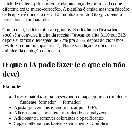
batch de matéria-prima novo, cada mudança de forno, cada cone
diferente exige micro-correções. A planilha é amiga mas tem fricção:
cada ajuste é um ciclo de 5–10 minutos abrindo Glazy, copiando
percentuais, comparando.
Com o chat, o ciclo cai pra segundos. E o
histórico fica salvo
—
você vê a conversa inteira da receita ("trocamos frita 3110 por 3134,
depois subimos o feldspato de 22% pra 25%, depois adicionamos
2% de zircônio pra opacificar"). Não é só edição: é um diário
químico da evolução da receita.
O que a IA pode fazer (e o que ela não
deve)
Ela pode:
Trocar matéria-prima preservando o papel químico (fundente
→ fundente, formador → formador)
Ajustar percentuais e renormalizar pra 100%
Alterar cone e atmosfera, re-rodando os analyzers
Adicionar ou remover colorantes e opacificantes
Sugerir alternativas baseadas em chemistry pública