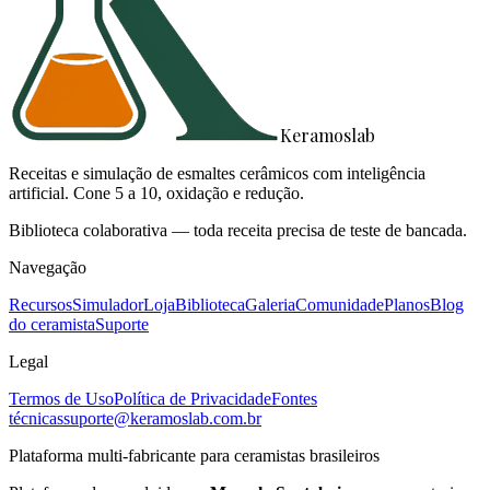
Keramoslab
Receitas e simulação de esmaltes cerâmicos com inteligência
artificial. Cone 5 a 10, oxidação e redução.
Biblioteca colaborativa — toda receita precisa de teste de bancada.
Navegação
Recursos
Simulador
Loja
Biblioteca
Galeria
Comunidade
Planos
Blog
do ceramista
Suporte
Legal
Termos de Uso
Política de Privacidade
Fontes
técnicas
suporte@keramoslab.com.br
Plataforma multi-fabricante para ceramistas brasileiros