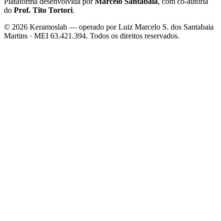
Plataforma desenvolvida por
Marcelo Santabaia
, com co-autoria
do
Prof. Tito Tortori
.
©
2026
Keramoslab — operado por Luiz Marcelo S. dos Santabaia
Martins · MEI 63.421.394. Todos os direitos reservados.