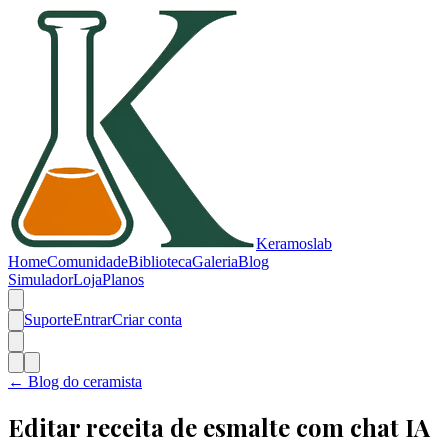
Keramos
lab
Home
Comunidade
Biblioteca
Galeria
Blog
Simulador
Loja
Planos
Suporte
Entrar
Criar conta
← Blog do ceramista
Editar receita de esmalte com chat IA