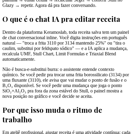
Glazy → repetir. Agora dá pra fazer conversando.
O que é o chat IA pra editar receita
Dentro da plataforma Keramoslab, toda receita salva tem um painel
de chat conversacional inline. Você digita instruções em português
natural — "troca a frita 3110 por 3134 mantendo 25%" ou "tira o
caulim, substitui por feldspato sódico" — e a IA aplica a mudança,
recalcula UMF, Stull Chart, Limit Formulas e Triaxial Blend
automaticamente.
Não é busca-e-substitui burra: o assistente entende contexto
químico. Se você pedir pra trocar uma frita borossilicato (3134) por
uma fluxante (3110), ele avisa que vai mudar o ponto de fusão e o
B₂O₃ disponível. Se você pedir uma mudança que joga o ponto
SiO₂×Al₂O₃ pra fora da zona estável do Stull, o painel mostra a
nova posição no gráfico e você decide se aceita.
Por que isso muda o ritmo de
trabalho
Em ateliê profissional, ajustar receita é uma atividade contínua: cada