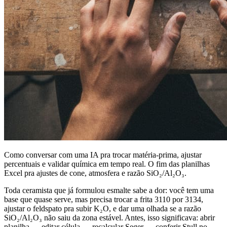
Como conversar com uma IA pra trocar matéria-prima, ajustar
percentuais e validar química em tempo real. O fim das planilhas
Excel pra ajustes de cone, atmosfera e razão SiO₂/Al₂O₃.
Toda ceramista que já formulou esmalte sabe a dor: você tem uma
base que quase serve, mas precisa trocar a frita 3110 por 3134,
ajustar o feldspato pra subir K₂O, e dar uma olhada se a razão
SiO₂/Al₂O₃ não saiu da zona estável. Antes, isso significava: abrir
planilha → editar célula → recalcular Seger → conferir Stull no