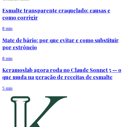
Esmalte transparente craquelado: causas e
como corrigir
8 min
Mate de bário: por que evitar e como substituir
por estrôncio
8 min
Keramoslab agora roda no Claude Sonnet 5 — o
que muda na geração de receitas de esmalte
5 min