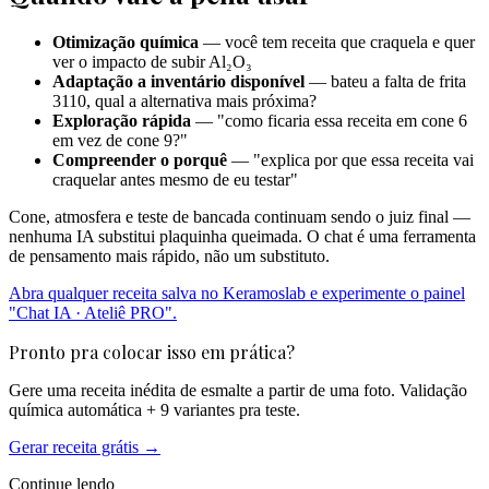
Otimização química
— você tem receita que craquela e quer
ver o impacto de subir Al₂O₃
Adaptação a inventário disponível
— bateu a falta de frita
3110, qual a alternativa mais próxima?
Exploração rápida
— "como ficaria essa receita em cone 6
em vez de cone 9?"
Compreender o porquê
— "explica por que essa receita vai
craquelar antes mesmo de eu testar"
Cone, atmosfera e teste de bancada continuam sendo o juiz final —
nenhuma IA substitui plaquinha queimada. O chat é uma ferramenta
de pensamento mais rápido, não um substituto.
Abra qualquer receita salva no Keramoslab e experimente o painel
"Chat IA · Ateliê PRO".
Pronto pra colocar isso em prática?
Gere uma receita inédita de esmalte a partir de uma foto. Validação
química automática + 9 variantes pra teste.
Gerar receita gr
á
tis →
Continue lendo