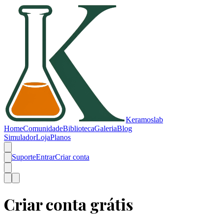
Keramos
lab
Home
Comunidade
Biblioteca
Galeria
Blog
Simulador
Loja
Planos
Suporte
Entrar
Criar conta
Criar conta grátis