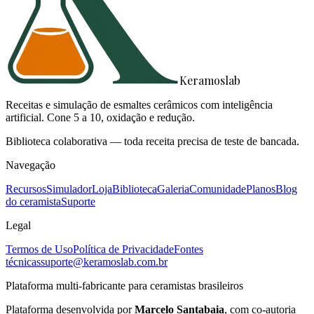
Keramoslab
Receitas e simulação de esmaltes cerâmicos com inteligência
artificial. Cone 5 a 10, oxidação e redução.
Biblioteca colaborativa — toda receita precisa de teste de bancada.
Navegação
Recursos
Simulador
Loja
Biblioteca
Galeria
Comunidade
Planos
Blog
do ceramista
Suporte
Legal
Termos de Uso
Política de Privacidade
Fontes
técnicas
suporte@keramoslab.com.br
Plataforma multi-fabricante para ceramistas brasileiros
Plataforma desenvolvida por
Marcelo Santabaia
, com co-autoria