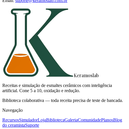
Email:
suporte@keramoslab.com.br
Keramoslab
Receitas e simulação de esmaltes cerâmicos com inteligência
artificial. Cone 5 a 10, oxidação e redução.
Biblioteca colaborativa — toda receita precisa de teste de bancada.
Navegação
Recursos
Simulador
Loja
Biblioteca
Galeria
Comunidade
Planos
Blog
do ceramista
Suporte