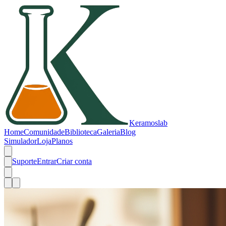
Keramos
lab
Home
Comunidade
Biblioteca
Galeria
Blog
Simulador
Loja
Planos
Suporte
Entrar
Criar conta