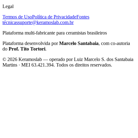
Legal
Termos de Uso
Política de Privacidade
Fontes
técnicas
suporte@keramoslab.com.br
Plataforma multi-fabricante para ceramistas brasileiros
Plataforma desenvolvida por
Marcelo Santabaia
, com co-autoria
do
Prof. Tito Tortori
.
©
2026
Keramoslab — operado por Luiz Marcelo S. dos Santabaia
Martins · MEI 63.421.394. Todos os direitos reservados.