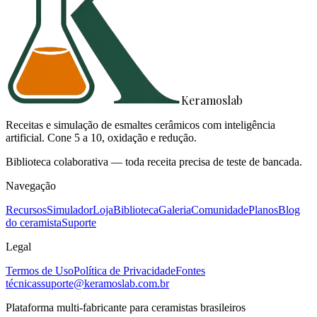
Keramoslab
Receitas e simulação de esmaltes cerâmicos com inteligência
artificial. Cone 5 a 10, oxidação e redução.
Biblioteca colaborativa — toda receita precisa de teste de bancada.
Navegação
Recursos
Simulador
Loja
Biblioteca
Galeria
Comunidade
Planos
Blog
do ceramista
Suporte
Legal
Termos de Uso
Política de Privacidade
Fontes
técnicas
suporte@keramoslab.com.br
Plataforma multi-fabricante para ceramistas brasileiros