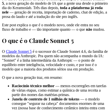
5
, a nova geração do modelo de IA que a gente usa desde o primeiro
dia do Keramoslab. Três dias depois,
toda a plataforma já roda
nele
— geração de receita, importação de caderno, chat de edição, a
prosa do laudo e até a tradução do site pro inglês.
Este post explica o que é o modelo novo, onde ele entra no seu
fluxo de trabalho e — tão importante quanto — o que
não
mudou.
O que é o Claude Sonnet 5
O
Claude Sonnet 5
é o sucessor do Claude Sonnet 4.6, da família de
modelos da Anthropic. Pra quem não acompanha o mundo da IA:
"Sonnet" é a linha intermediária da Anthropic — o ponto de
equilíbrio entre inteligência, velocidade e custo, e por isso é o
modelo que a maioria dos produtos sérios usa em produção.
O que a nova geração traz, em resumo:
Raciocínio técnico melhor
— menos escorregões em tarefas
de várias etapas, como estimar a química de uma receita a
partir dos nomes das matérias-primas.
Janela de contexto de 1 milhão de tokens
— o modelo
consegue "segurar na cabeça" documentos enormes de uma
vez (nossa base de conhecimento cerâmico inteira entra com