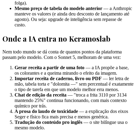
folga).
Mesmo preço de tabela do modelo anterior
— a Anthropic
manteve os valores (e ainda deu desconto de lançamento até
agosto). Ou seja: upgrade de inteligência sem repasse de
custo.
Onde a IA entra no Keramoslab
Nem todo mundo se dá conta de quantos pontos da plataforma
passam pelo modelo. Com o Sonnet 5, melhoram de uma vez:
Gerar receita a partir de uma foto
— a IA propõe a base,
os colorantes e a queima mirando o efeito da imagem.
Importar receita de caderno, livro ou PDF
— ler letra de
mão, tabela torta e "dolomita —" sem percentual é exatamente
o tipo de tarefa em que um modelo melhor erra menos.
Chat de edição da receita
— "troca a frita 3110 por 3134
mantendo 25%" continua funcionando, com mais contexto
químico por trás.
A prosa do laudo de toxicidade
— a explicação dos eixos
Seger e físico fica mais precisa e menos genérica.
Tradução do conteúdo pro inglês
— o site bilíngue usa o
mesmo modelo.