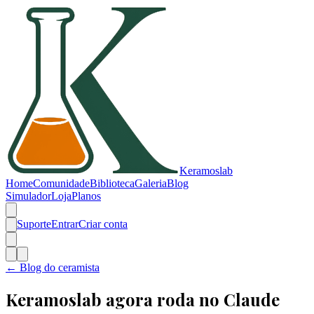
Keramos
lab
Home
Comunidade
Biblioteca
Galeria
Blog
Simulador
Loja
Planos
Suporte
Entrar
Criar conta
← Blog do ceramista
Keramoslab agora roda no Claude